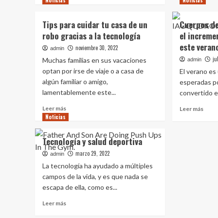
Noticias
Noticias
con
sobre
la
<strong>Integración
Tips para cuidar tu casa de un
Cuerpos de
mejo
de
tecno
robo gracias a la tecnología
el increme
dispositivos
este veran
inteligentes
noviembre 30, 2022
admin
es
ju
Muchas familias en sus vacaciones
admin
lo
optan por irse de viaje o a casa de
El verano es
que
algún familiar o amigo,
esperadas po
caracteriza
lamentablemente este...
a
convertido en
las
Leer
Leer
Leer más
Leer más
alarmas
más
Noticias
más
modernas</strong>
sobre
sobr
Tips
Cuer
Tecnología y salud deportiva
para
de
cuidar
marzo 29, 2022
segu
admin
tu
advie
La tecnología ha ayudado a múltiples
casa
el
campos de la vida, y es que nada se
de
incr
escapa de ella, como es...
un
de
robo
robo
Leer
Leer más
gracias
de
más
a