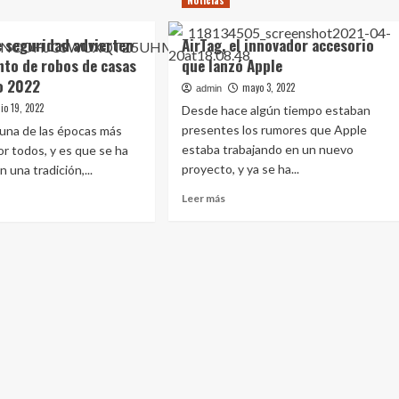
Noticias
que
están
 seguridad advierten
AirTag, el innovador accesorio
r
cambiando
logía</strong>
la
nto de robos de casas
que lanzó Apple
forma
o 2022
mayo 3, 2022
admin
de
lio 19, 2022
Desde hace algún tiempo estaban
trabajo
presentes los rumores que Apple
 una de las épocas más
estaba trabajando en un nuevo
r todos, y es que se ha
proyecto, y ya se ha...
 una tradición,...
Leer
Leer más
más
sobre
e
AirTag,
pos
el
innovador
ridad
accesorio
rten
que
lanzó
emento
Apple
s