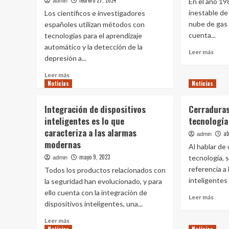
febrero 27, 2024
En el año 19
admin
inestable d
Los científicos e investigadores
nube de gas
españoles utilizan métodos con
cuenta...
tecnologías para el aprendizaje
automático y la detección de la
Leer
Leer más
depresión a...
más
sobr
Leer
Leer más
Posib
Noticias
más
Noticias
de
sobre
manip
Científicos
Integración de dispositivos
Cerraduras
los
crean
inteligentes es lo que
tecnología
volc
un
y
caracteriza a las alarmas
método
ab
admin
evita
para
modernas
Al hablar de
cons
identificar
mayo 9, 2023
tecnología, 
admin
síntomas
referencia a
Todos los productos relacionados con
de
inteligentes
depresión
la seguridad han evolucionado, y para
con
ello cuenta con la integración de
Leer
Leer más
IA
dispositivos inteligentes, una...
más
sobr
Leer
Leer más
<str
más