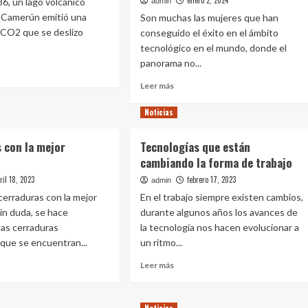
enero 2, 2024
86, un lago volcánico
admin
e Camerún emitió una
Son muchas las mujeres que han
 CO2 que se deslizo
conseguido el éxito en el ámbito
tecnológico en el mundo, donde el
panorama no...
Leer
Leer más
e
más
ilidades
sobre
Noticias
Mujeres
ular
que
 con la mejor
Tecnologías que están
lideran
anes
cambiando la forma de trabajo
destacados
emprendimientos
ril 18, 2023
febrero 17, 2023
admin
r
tecnológicos
 cerraduras con la mejor
En el trabajo siempre existen cambios,
ecuencias
en
sin duda, se hace
durante algunos años los avances de
el
 las cerraduras
la tecnología nos hacen evolucionar a
mundo
 que se encuentran...
un ritmo...
Leer
Leer más
más
e
sobre
ong>Cerraduras
Tecnologías