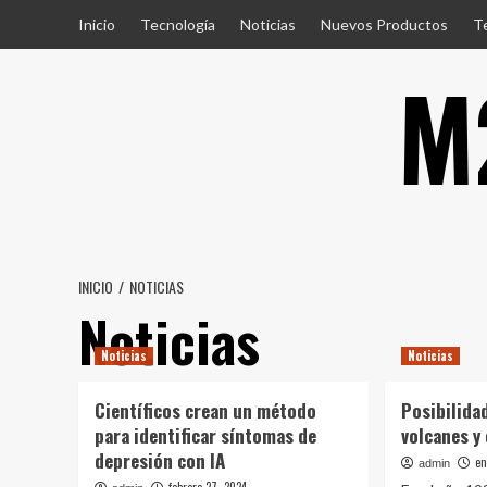
Saltar
Inicio
Tecnología
Noticias
Nuevos Productos
T
al
M
contenido
INICIO
NOTICIAS
Noticias
Noticias
Noticias
Científicos crean un método
Posibilida
para identificar síntomas de
volcanes y
depresión con IA
en
admin