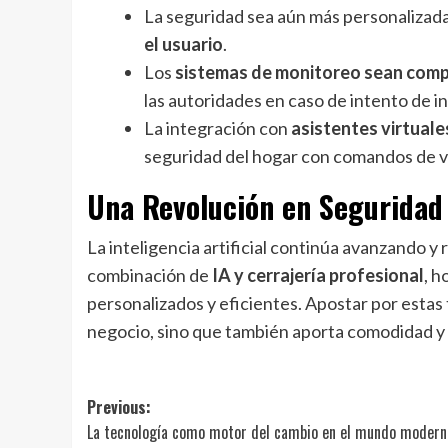
La seguridad sea aún más personalizad
el usuario
.
Los
sistemas de monitoreo sean co
las autoridades en caso de intento de in
La integración con
asistentes virtual
seguridad del hogar con comandos de vo
Una Revolución en Seguridad
La inteligencia artificial continúa avanzando y
combinación de
IA y cerrajería profesional
, h
personalizados y eficientes. Apostar por estas 
negocio, sino que también aporta comodidad y c
Navegación
Previous:
La tecnología como motor del cambio en el mundo modern
de