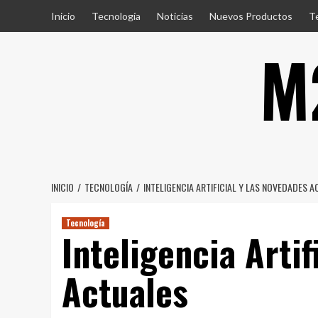
Saltar
Inicio
Tecnología
Noticias
Nuevos Productos
T
al
M
contenido
INICIO
TECNOLOGÍA
INTELIGENCIA ARTIFICIAL Y LAS NOVEDADES 
Tecnología
Inteligencia Artif
Actuales