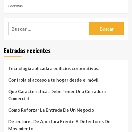
Leer
Leer más
más
sobre
Avances
Buscar:
y
retos
de
la
Entradas recientes
tecnología
en
2025
Tecnología aplicada a edificios corporativos.
Controla el acceso a tu hogar desde el móvil.
Qué Características Debe Tener Una Cerradura
Comercial
Cómo Reforzar La Entrada De Un Negocio
Detectores De Apertura Frente A Detectores De
Movimiento