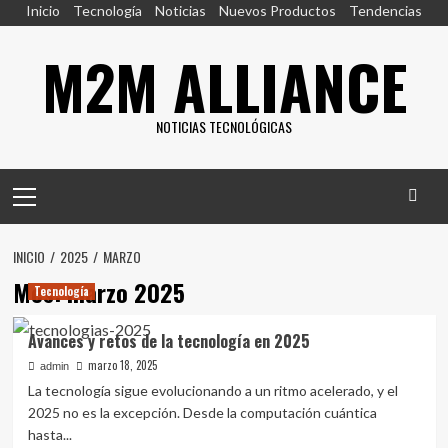
Saltar
Inicio
Tecnología
Noticias
Nuevos Productos
Tendencias
al
M2M ALLIANCE
contenido
NOTICIAS TECNOLÓGICAS
Menú
principal
INICIO
2025
MARZO
Mes:
marzo 2025
Tecnología
Avances y retos de la tecnología en 2025
marzo 18, 2025
admin
La tecnología sigue evolucionando a un ritmo acelerado, y el
2025 no es la excepción. Desde la computación cuántica
hasta...