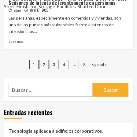
Sensores de intento de levantamiento en persianas
De
abril 17, 2026
Acceso
admin
Digital
Las persianas, especialmente en comercios y viviendas, son
En
uno de los puntos más vulnerables frente a intentos de
Centros
intrusión. Los...
Comerciales
Leer
Leer más
más
sobre
Sensores
Paginación
2
3
4
8
Siguiente
de
1
…
intento
de
de
entradas
levantamiento
Buscar:
en
persianas
Entradas recientes
Tecnología aplicada a edificios corporativos.