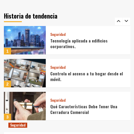
Seguridad
Detectores De Apertura Frente A
Detectores De Movimiento
Historia de tendencia
5
Seguridad
Tecnología aplicada a edificios
corporativos.
1
Seguridad
Controla el acceso a tu hogar desde el
móvil.
2
Seguridad
Qué Características Debe Tener Una
Cerradura Comercial
3
Seguridad
Tecnología