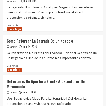
a
julio 20, 2026
admin
Qué Características Debe Tener Una
tu
Cerradura Comercial
La Seguridad Es Clave En Cualquier Negocio Las cerraduras
hogar
3
comerciales desempeñan un papel fundamental en la
desde
protección de oficinas, tiendas,...
el
móvil.
Tecnología
Leer
Leer más
Cómo Reforzar La Entrada De Un
Tecnología
más
Negocio
sobre
4
Qué
Cómo Reforzar La Entrada De Un Negocio
Características
julio 14, 2026
Debe
admin
Seguridad
Tener
La Importancia De Proteger El Acceso Principal La entrada de
Detectores De Apertura Frente A
Una
un negocio es uno de los puntos más importantes dentro...
Detectores De Movimiento
Cerradura
5
Comercial
Leer
Leer más
Seguridad
más
sobre
Cómo
Detectores De Apertura Frente A Detectores De
Reforzar
Movimiento
La
Entrada
julio 7, 2026
admin
De
Dos Tecnologías Clave Para La Seguridad Del Hogar La
Un
protección de una vivienda ha evolucionado
Negocio