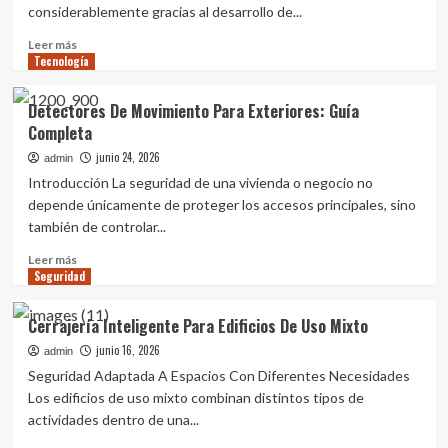
considerablemente gracias al desarrollo de...
Leer
Leer más
Tecnología
más
sobre
Detectores
Detectores De Movimiento Para Exteriores: Guía
De
Completa
Apertura
Frente
junio 24, 2026
admin
A
Introducción La seguridad de una vivienda o negocio no
Detectores
depende únicamente de proteger los accesos principales, sino
De
también de controlar...
Movimiento
Leer
Leer más
Seguridad
más
sobre
Detectores
Cerrajería Inteligente Para Edificios De Uso Mixto
De
junio 16, 2026
Movimiento
admin
Para
Seguridad Adaptada A Espacios Con Diferentes Necesidades
Exteriores:
Los edificios de uso mixto combinan distintos tipos de
Guía
actividades dentro de una...
Completa