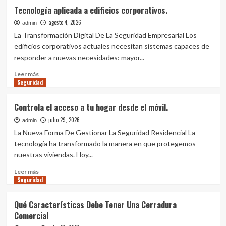
Cómo Reforzar La Entrada De Un
Tecnología aplicada a edificios corporativos.
Negocio
agosto 4, 2026
admin
4
La Transformación Digital De La Seguridad Empresarial Los
edificios corporativos actuales necesitan sistemas capaces de
Seguridad
responder a nuevas necesidades: mayor...
Detectores De Apertura Frente A
Leer
Detectores De Movimiento
Leer más
5
Seguridad
más
sobre
Tecnología
Controla el acceso a tu hogar desde el móvil.
Seguridad
aplicada
Tecnología aplicada a edificios
julio 29, 2026
a
admin
corporativos.
edificios
La Nueva Forma De Gestionar La Seguridad Residencial La
1
corporativos.
tecnología ha transformado la manera en que protegemos
nuestras viviendas. Hoy...
Seguridad
Leer
Leer más
Controla el acceso a tu hogar desde el
Seguridad
más
móvil.
sobre
2
Controla
Qué Características Debe Tener Una Cerradura
el
Comercial
acceso
Seguridad