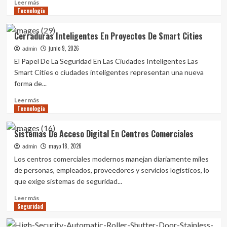
Leer
Leer más
Tecnología
más
sobre
Cerrajería
Cerraduras Inteligentes En Proyectos De Smart Cities
Inteligente
junio 9, 2026
Para
admin
Edificios
El Papel De La Seguridad En Las Ciudades Inteligentes Las
De
Smart Cities o ciudades inteligentes representan una nueva
Uso
forma de...
Mixto
Leer
Leer más
Tecnología
más
sobre
Cerraduras
Sistemas De Acceso Digital En Centros Comerciales
Inteligentes
mayo 18, 2026
En
admin
Proyectos
Los centros comerciales modernos manejan diariamente miles
De
de personas, empleados, proveedores y servicios logísticos, lo
Smart
que exige sistemas de seguridad...
Cities
Leer
Leer más
Seguridad
más
sobre
Sistemas