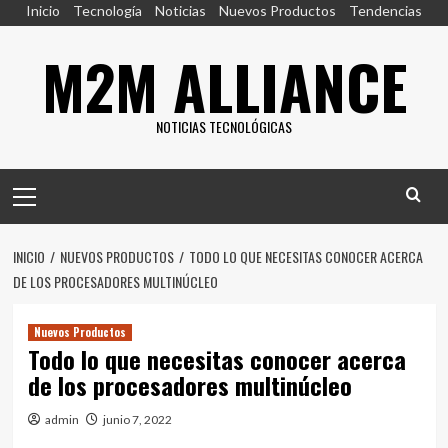
Saltar
Inicio
Tecnología
Noticias
Nuevos Productos
Tendencias
al
M2M ALLIANCE
contenido
NOTICIAS TECNOLÓGICAS
Menú
principal
INICIO
NUEVOS PRODUCTOS
TODO LO QUE NECESITAS CONOCER ACERCA
DE LOS PROCESADORES MULTINÚCLEO
Nuevos Productos
Todo lo que necesitas conocer acerca
de los procesadores multinúcleo
admin
junio 7, 2022